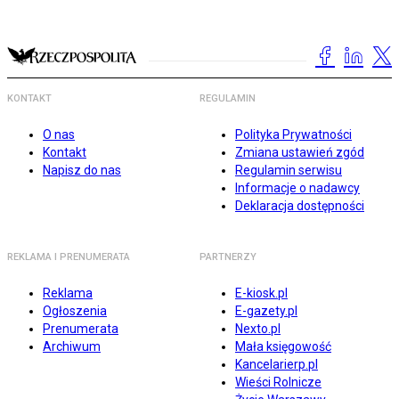
KONTAKT
REGULAMIN
O nas
Polityka Prywatności
Kontakt
Zmiana ustawień zgód
Napisz do nas
Regulamin serwisu
Informacje o nadawcy
Deklaracja dostępności
REKLAMA I PRENUMERATA
PARTNERZY
Reklama
E-kiosk.pl
Ogłoszenia
E-gazety.pl
Prenumerata
Nexto.pl
Archiwum
Mała księgowość
Kancelarierp.pl
Wieści Rolnicze