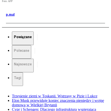
Foto: AFP
p.mal
Powiązane
Polecane
Najnowsze
Tagi
Trzęsienie ziemi w Toskanii. Wstrząsy w Pizie i Lukce
Elon Musk przewiduje koniec znaczenia pieniędzy i wojnę
domową w Wielkiej Brytanii
Cypr i Schengen: Dlaczego infrastruktura wspierająca