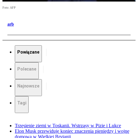
Foto: AFP
arb
Powiązane
Polecane
Najnowsze
Tagi
Trzęsienie ziemi w Toskanii. Wstrząsy w Pizie i Lukce
Elon Musk przewiduje koniec znaczenia pieniędzy i wojnę
domową w Wielkiej Brytanii