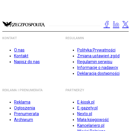
KONTAKT
REGULAMIN
O nas
Polityka Prywatności
Kontakt
Zmiana ustawień zgód
Napisz do nas
Regulamin serwisu
Informacje o nadawcy
Deklaracja dostępności
REKLAMA I PRENUMERATA
PARTNERZY
Reklama
E-kiosk.pl
Ogłoszenia
E-gazety.pl
Prenumerata
Nexto.pl
Archiwum
Mała księgowość
Kancelarierp.pl