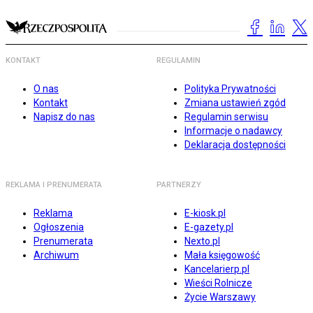
KONTAKT
REGULAMIN
O nas
Polityka Prywatności
Kontakt
Zmiana ustawień zgód
Napisz do nas
Regulamin serwisu
Informacje o nadawcy
Deklaracja dostępności
REKLAMA I PRENUMERATA
PARTNERZY
Reklama
E-kiosk.pl
Ogłoszenia
E-gazety.pl
Prenumerata
Nexto.pl
Archiwum
Mała księgowość
Kancelarierp.pl
Wieści Rolnicze
Życie Warszawy