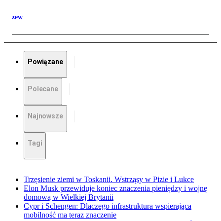
zew
Powiązane
Polecane
Najnowsze
Tagi
Trzęsienie ziemi w Toskanii. Wstrząsy w Pizie i Lukce
Elon Musk przewiduje koniec znaczenia pieniędzy i wojnę
domową w Wielkiej Brytanii
Cypr i Schengen: Dlaczego infrastruktura wspierająca
mobilność ma teraz znaczenie