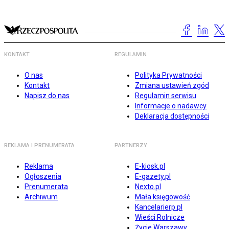
KONTAKT
REGULAMIN
O nas
Polityka Prywatności
Kontakt
Zmiana ustawień zgód
Napisz do nas
Regulamin serwisu
Informacje o nadawcy
Deklaracja dostępności
REKLAMA I PRENUMERATA
PARTNERZY
Reklama
E-kiosk.pl
Ogłoszenia
E-gazety.pl
Prenumerata
Nexto.pl
Archiwum
Mała księgowość
Kancelarierp.pl
Wieści Rolnicze
Życie Warszawy