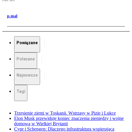
Foto: AFP
p.mal
Powiązane
Polecane
Najnowsze
Tagi
Trzęsienie ziemi w Toskanii. Wstrząsy w Pizie i Lukce
Elon Musk przewiduje koniec znaczenia pieniędzy i wojnę
domową w Wielkiej Brytanii
Cypr i Schengen: Dlaczego infrastruktura wspierająca