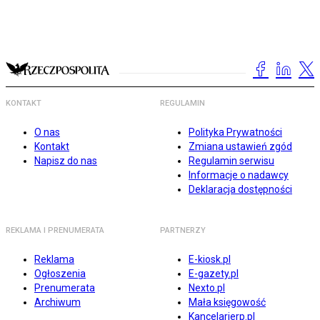
KONTAKT
REGULAMIN
O nas
Polityka Prywatności
Kontakt
Zmiana ustawień zgód
Napisz do nas
Regulamin serwisu
Informacje o nadawcy
Deklaracja dostępności
REKLAMA I PRENUMERATA
PARTNERZY
Reklama
E-kiosk.pl
Ogłoszenia
E-gazety.pl
Prenumerata
Nexto.pl
Archiwum
Mała księgowość
Kancelarierp.pl