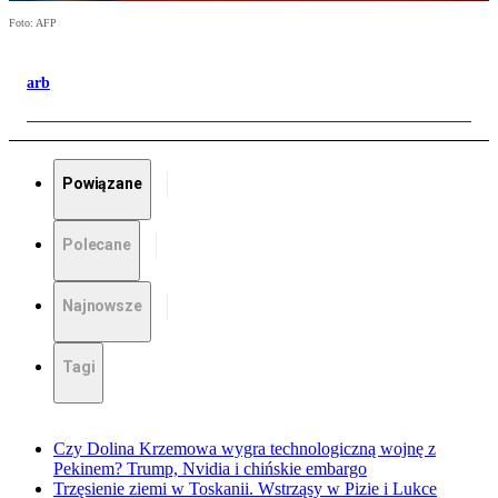
Foto: AFP
arb
Powiązane
Polecane
Najnowsze
Tagi
Czy Dolina Krzemowa wygra technologiczną wojnę z
Pekinem? Trump, Nvidia i chińskie embargo
Trzęsienie ziemi w Toskanii. Wstrząsy w Pizie i Lukce