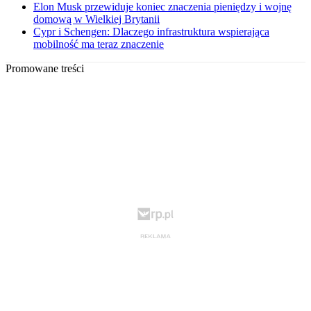
Elon Musk przewiduje koniec znaczenia pieniędzy i wojnę
domową w Wielkiej Brytanii
Cypr i Schengen: Dlaczego infrastruktura wspierająca
mobilność ma teraz znaczenie
Promowane treści