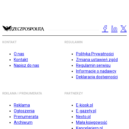
KONTAKT
REGULAMIN
O nas
Polityka Prywatności
Kontakt
Zmiana ustawień zgód
Napisz do nas
Regulamin serwisu
Informacje o nadawcy
Deklaracja dostępności
REKLAMA I PRENUMERATA
PARTNERZY
Reklama
E-kiosk.pl
Ogłoszenia
E-gazety.pl
Prenumerata
Nexto.pl
Archiwum
Mała księgowość
Kancelarierp.pl