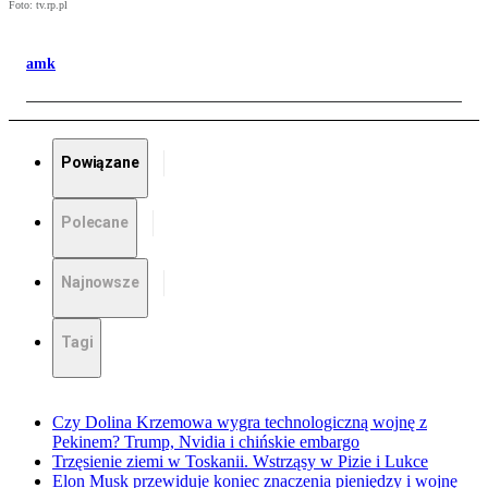
Foto: tv.rp.pl
amk
Powiązane
Polecane
Najnowsze
Tagi
Czy Dolina Krzemowa wygra technologiczną wojnę z
Pekinem? Trump, Nvidia i chińskie embargo
Trzęsienie ziemi w Toskanii. Wstrząsy w Pizie i Lukce
Elon Musk przewiduje koniec znaczenia pieniędzy i wojnę