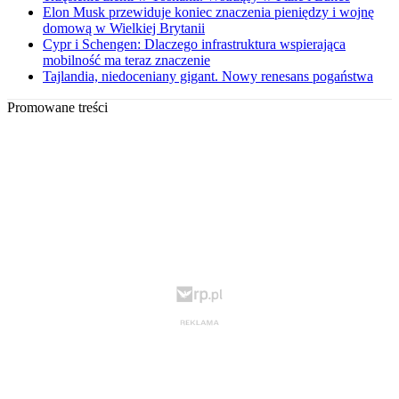
Elon Musk przewiduje koniec znaczenia pieniędzy i wojnę
domową w Wielkiej Brytanii
Cypr i Schengen: Dlaczego infrastruktura wspierająca
mobilność ma teraz znaczenie
Tajlandia, niedoceniany gigant. Nowy renesans pogaństwa
Promowane treści