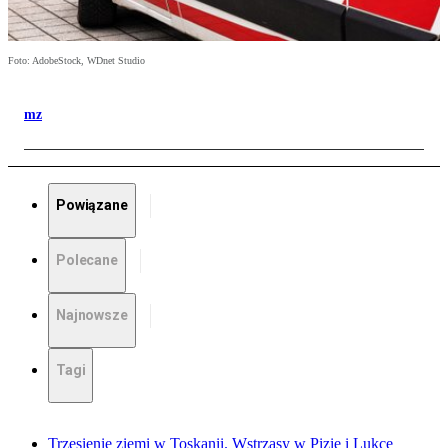
Foto: AdobeStock, WDnet Studio
mz
Powiązane
Polecane
Najnowsze
Tagi
Trzęsienie ziemi w Toskanii. Wstrząsy w Pizie i Lukce