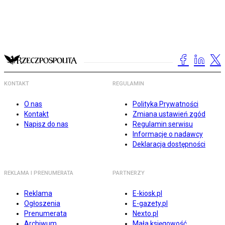
KONTAKT
REGULAMIN
O nas
Polityka Prywatności
Kontakt
Zmiana ustawień zgód
Napisz do nas
Regulamin serwisu
Informacje o nadawcy
Deklaracja dostępności
REKLAMA I PRENUMERATA
PARTNERZY
Reklama
E-kiosk.pl
Ogłoszenia
E-gazety.pl
Prenumerata
Nexto.pl
Archiwum
Mała księgowość