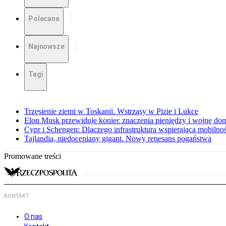
Polecane
Najnowsze
Tagi
Trzęsienie ziemi w Toskanii. Wstrząsy w Pizie i Lukce
Elon Musk przewiduje koniec znaczenia pieniędzy i wojnę do
Cypr i Schengen: Dlaczego infrastruktura wspierająca mobilno
Tajlandia, niedoceniany gigant. Nowy renesans pogaństwa
Promowane treści
KONTAKT
O nas