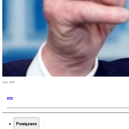
Foto: AFP
zew
Powiązane