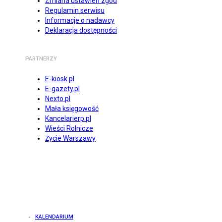
Zmiana ustawień zgód
Regulamin serwisu
Informacje o nadawcy
Deklaracja dostępności
PARTNERZY
E-kiosk.pl
E-gazety.pl
Nexto.pl
Mała księgowość
Kancelarierp.pl
Wieści Rolnicze
Życie Warszawy
KALENDARIUM