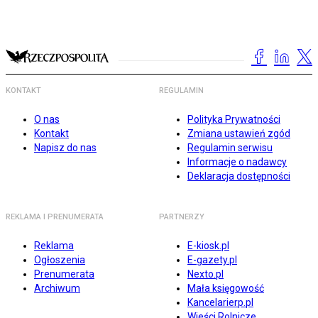
KONTAKT
REGULAMIN
O nas
Polityka Prywatności
Kontakt
Zmiana ustawień zgód
Napisz do nas
Regulamin serwisu
Informacje o nadawcy
Deklaracja dostępności
REKLAMA I PRENUMERATA
PARTNERZY
Reklama
E-kiosk.pl
Ogłoszenia
E-gazety.pl
Prenumerata
Nexto.pl
Archiwum
Mała księgowość
Kancelarierp.pl
Wieści Rolnicze