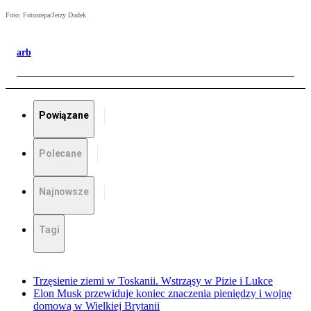
Foto: Fotorzepa/Jerzy Dudek
arb
Powiązane
Polecane
Najnowsze
Tagi
Trzęsienie ziemi w Toskanii. Wstrząsy w Pizie i Lukce
Elon Musk przewiduje koniec znaczenia pieniędzy i wojnę
domową w Wielkiej Brytanii