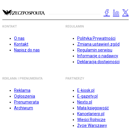
KONTAKT
REGULAMIN
O nas
Polityka Prywatności
Kontakt
Zmiana ustawień zgód
Napisz do nas
Regulamin serwisu
Informacje o nadawcy
Deklaracja dostępności
REKLAMA I PRENUMERATA
PARTNERZY
Reklama
E-kiosk.pl
Ogłoszenia
E-gazety.pl
Prenumerata
Nexto.pl
Archiwum
Mała księgowość
Kancelarierp.pl
Wieści Rolnicze
Życie Warszawy