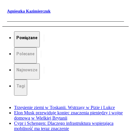
Agnieszka Kazimierczuk
Powiązane
Polecane
Najnowsze
Tagi
Trzęsienie ziemi w Toskanii. Wstrząsy w Pizie i Lukce
Elon Musk przewiduje koniec znaczenia pieniędzy i wojnę
domową w Wielkiej Brytanii
Cypr i Schengen: Dlaczego infrastruktura wspierająca
mobilność ma teraz znaczenie