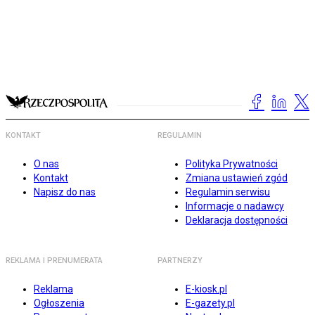
KONTAKT
REGULAMIN
O nas
Polityka Prywatności
Kontakt
Zmiana ustawień zgód
Napisz do nas
Regulamin serwisu
Informacje o nadawcy
Deklaracja dostępności
REKLAMA I PRENUMERATA
PARTNERZY
Reklama
E-kiosk.pl
Ogłoszenia
E-gazety.pl