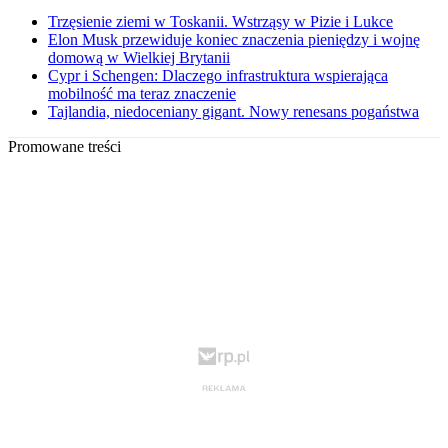
Trzęsienie ziemi w Toskanii. Wstrząsy w Pizie i Lukce
Elon Musk przewiduje koniec znaczenia pieniędzy i wojnę
domową w Wielkiej Brytanii
Cypr i Schengen: Dlaczego infrastruktura wspierająca
mobilność ma teraz znaczenie
Tajlandia, niedoceniany gigant. Nowy renesans pogaństwa
Promowane treści