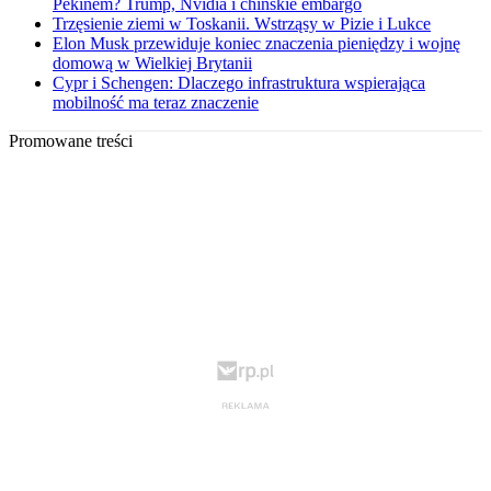
Pekinem? Trump, Nvidia i chińskie embargo
Trzęsienie ziemi w Toskanii. Wstrząsy w Pizie i Lukce
Elon Musk przewiduje koniec znaczenia pieniędzy i wojnę
domową w Wielkiej Brytanii
Cypr i Schengen: Dlaczego infrastruktura wspierająca
mobilność ma teraz znaczenie
Promowane treści