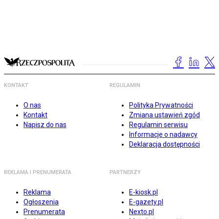
KONTAKT
REGULAMIN
O nas
Polityka Prywatności
Kontakt
Zmiana ustawień zgód
Napisz do nas
Regulamin serwisu
Informacje o nadawcy
Deklaracja dostępności
REKLAMA I PRENUMERATA
PARTNERZY
Reklama
E-kiosk.pl
Ogłoszenia
E-gazety.pl
Prenumerata
Nexto.pl