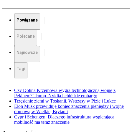
Powiązane
Polecane
Najnowsze
Tagi
Czy Dolina Krzemowa wygra technologiczną wojnę z
Pekinem? Trump, Nvidia i chińskie embargo
Trzęsienie ziemi w Toskanii. Wstrząsy w Pizie i Lukce
Elon Musk przewiduje koniec znaczenia pieniędzy i wojnę
domową w Wielkiej Brytanii
Cypr i Schengen: Dlaczego infrastruktura wspierająca
mobilność ma teraz znaczenie