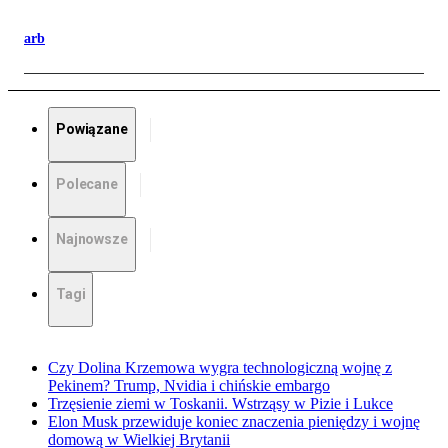
arb
Powiązane
Polecane
Najnowsze
Tagi
Czy Dolina Krzemowa wygra technologiczną wojnę z
Pekinem? Trump, Nvidia i chińskie embargo
Trzęsienie ziemi w Toskanii. Wstrząsy w Pizie i Lukce
Elon Musk przewiduje koniec znaczenia pieniędzy i wojnę
domową w Wielkiej Brytanii