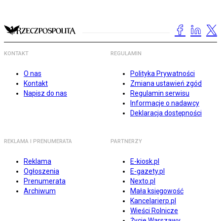
KONTAKT
REGULAMIN
O nas
Polityka Prywatności
Kontakt
Zmiana ustawień zgód
Napisz do nas
Regulamin serwisu
Informacje o nadawcy
Deklaracja dostępności
REKLAMA I PRENUMERATA
PARTNERZY
Reklama
E-kiosk.pl
Ogłoszenia
E-gazety.pl
Prenumerata
Nexto.pl
Archiwum
Mała księgowość
Kancelarierp.pl
Wieści Rolnicze
Życie Warszawy