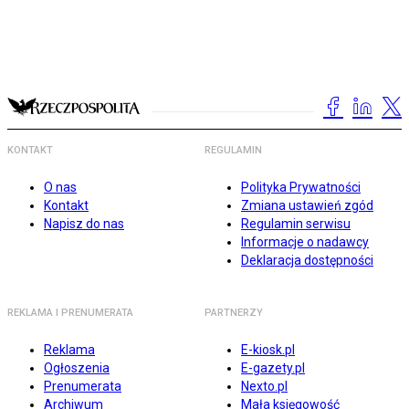
KONTAKT
REGULAMIN
O nas
Polityka Prywatności
Kontakt
Zmiana ustawień zgód
Napisz do nas
Regulamin serwisu
Informacje o nadawcy
Deklaracja dostępności
REKLAMA I PRENUMERATA
PARTNERZY
Reklama
E-kiosk.pl
Ogłoszenia
E-gazety.pl
Prenumerata
Nexto.pl
Archiwum
Mała księgowość