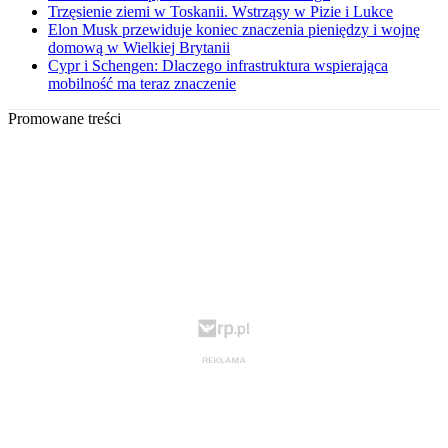
Trzęsienie ziemi w Toskanii. Wstrząsy w Pizie i Lukce
Elon Musk przewiduje koniec znaczenia pieniędzy i wojnę
domową w Wielkiej Brytanii
Cypr i Schengen: Dlaczego infrastruktura wspierająca
mobilność ma teraz znaczenie
Promowane treści