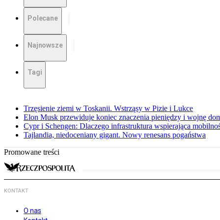
Polecane
Najnowsze
Tagi
Trzęsienie ziemi w Toskanii. Wstrząsy w Pizie i Lukce
Elon Musk przewiduje koniec znaczenia pieniędzy i wojnę do
Cypr i Schengen: Dlaczego infrastruktura wspierająca mobilno
Tajlandia, niedoceniany gigant. Nowy renesans pogaństwa
Promowane treści
KONTAKT
O nas