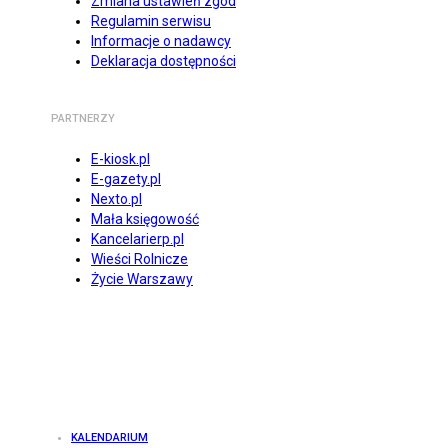
Zmiana ustawień zgód
Regulamin serwisu
Informacje o nadawcy
Deklaracja dostępności
PARTNERZY
E-kiosk.pl
E-gazety.pl
Nexto.pl
Mała księgowość
Kancelarierp.pl
Wieści Rolnicze
Życie Warszawy
KALENDARIUM