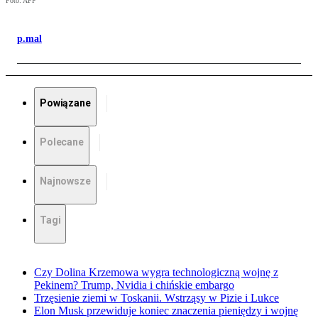
Foto: AFP
p.mal
Powiązane
Polecane
Najnowsze
Tagi
Czy Dolina Krzemowa wygra technologiczną wojnę z
Pekinem? Trump, Nvidia i chińskie embargo
Trzęsienie ziemi w Toskanii. Wstrząsy w Pizie i Lukce
Elon Musk przewiduje koniec znaczenia pieniędzy i wojnę