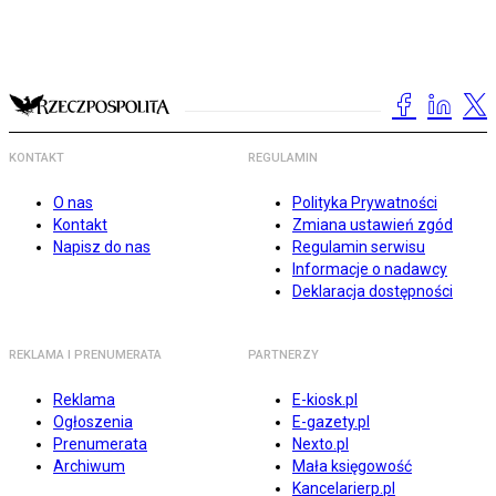
KONTAKT
REGULAMIN
O nas
Polityka Prywatności
Kontakt
Zmiana ustawień zgód
Napisz do nas
Regulamin serwisu
Informacje o nadawcy
Deklaracja dostępności
REKLAMA I PRENUMERATA
PARTNERZY
Reklama
E-kiosk.pl
Ogłoszenia
E-gazety.pl
Prenumerata
Nexto.pl
Archiwum
Mała księgowość
Kancelarierp.pl