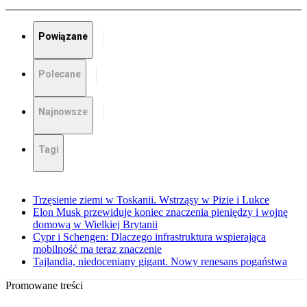
Powiązane
Polecane
Najnowsze
Tagi
Trzęsienie ziemi w Toskanii. Wstrząsy w Pizie i Lukce
Elon Musk przewiduje koniec znaczenia pieniędzy i wojnę
domową w Wielkiej Brytanii
Cypr i Schengen: Dlaczego infrastruktura wspierająca
mobilność ma teraz znaczenie
Tajlandia, niedoceniany gigant. Nowy renesans pogaństwa
Promowane treści