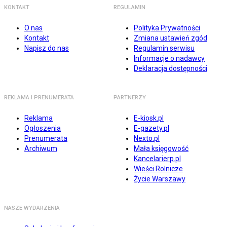
KONTAKT
REGULAMIN
O nas
Polityka Prywatności
Kontakt
Zmiana ustawień zgód
Napisz do nas
Regulamin serwisu
Informacje o nadawcy
Deklaracja dostępności
REKLAMA I PRENUMERATA
PARTNERZY
Reklama
E-kiosk.pl
Ogłoszenia
E-gazety.pl
Prenumerata
Nexto.pl
Archiwum
Mała księgowość
Kancelarierp.pl
Wieści Rolnicze
Życie Warszawy
NASZE WYDARZENIA