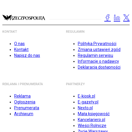
KONTAKT
REGULAMIN
O nas
Polityka Prywatności
Kontakt
Zmiana ustawień zgód
Napisz do nas
Regulamin serwisu
Informacje o nadawcy
Deklaracja dostępności
REKLAMA I PRENUMERATA
PARTNERZY
Reklama
E-kiosk.pl
Ogłoszenia
E-gazety.pl
Prenumerata
Nexto.pl
Archiwum
Mała księgowość
Kancelarierp.pl
Wieści Rolnicze
Życie Warszawy