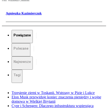
Foto: Wikimedia Commons
Agnieszka Kazimierczuk
Powiązane
Polecane
Najnowsze
Tagi
Trzęsienie ziemi w Toskanii. Wstrząsy w Pizie i Lukce
Elon Musk przewiduje koniec znaczenia pieniędzy i wojnę
domową w Wielkiej Brytanii
Cypr i Schengen: Dlaczego infrastruktura wspierająca