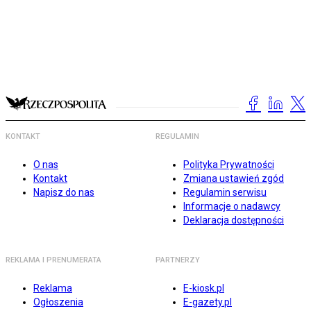
KONTAKT
REGULAMIN
O nas
Polityka Prywatności
Kontakt
Zmiana ustawień zgód
Napisz do nas
Regulamin serwisu
Informacje o nadawcy
Deklaracja dostępności
REKLAMA I PRENUMERATA
PARTNERZY
Reklama
E-kiosk.pl
Ogłoszenia
E-gazety.pl