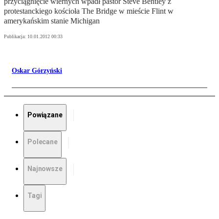
przyciągnięcie wiernych wpadł pastor Steve Bentley z
protestanckiego kościoła The Bridge w mieście Flint w
amerykańskim stanie Michigan
Publikacja:
10.01.2012 00:33
Oskar Górzyński
Powiązane
Polecane
Najnowsze
Tagi