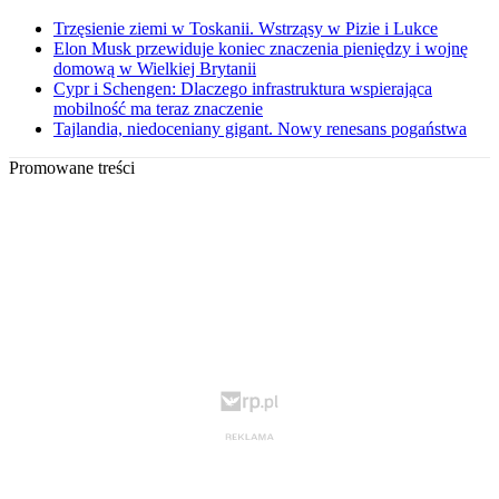
Trzęsienie ziemi w Toskanii. Wstrząsy w Pizie i Lukce
Elon Musk przewiduje koniec znaczenia pieniędzy i wojnę
domową w Wielkiej Brytanii
Cypr i Schengen: Dlaczego infrastruktura wspierająca
mobilność ma teraz znaczenie
Tajlandia, niedoceniany gigant. Nowy renesans pogaństwa
Promowane treści