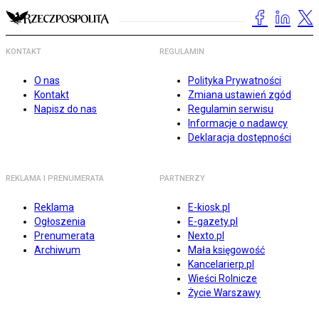
KONTAKT
REGULAMIN
O nas
Polityka Prywatności
Kontakt
Zmiana ustawień zgód
Napisz do nas
Regulamin serwisu
Informacje o nadawcy
Deklaracja dostępności
REKLAMA I PRENUMERATA
PARTNERZY
Reklama
E-kiosk.pl
Ogłoszenia
E-gazety.pl
Prenumerata
Nexto.pl
Archiwum
Mała księgowość
Kancelarierp.pl
Wieści Rolnicze
Życie Warszawy