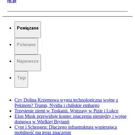
rp.pl
Powiązane
Polecane
Najnowsze
Tagi
Czy Dolina Krzemowa wygra technologiczną wojnę z
Pekinem? Trump, Nvidia i chińskie embargo
Trzęsienie ziemi w Toskanii. Wstrząsy w Pizie i Lukce
Elon Musk przewiduje koniec znaczenia pieniędzy i wojnę
domową w Wielkiej Brytanii
Cypr i Schengen: Dlaczego infrastruktura wspierająca
mobilność ma teraz znaczenie