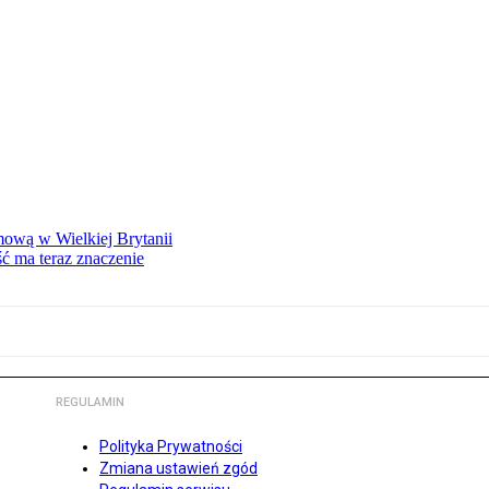
mową w Wielkiej Brytanii
ść ma teraz znaczenie
REGULAMIN
Polityka Prywatności
Zmiana ustawień zgód