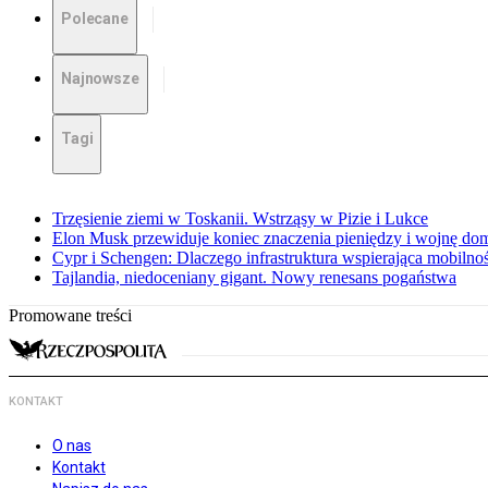
Polecane
Najnowsze
Tagi
Trzęsienie ziemi w Toskanii. Wstrząsy w Pizie i Lukce
Elon Musk przewiduje koniec znaczenia pieniędzy i wojnę do
Cypr i Schengen: Dlaczego infrastruktura wspierająca mobilno
Tajlandia, niedoceniany gigant. Nowy renesans pogaństwa
Promowane treści
KONTAKT
O nas
Kontakt