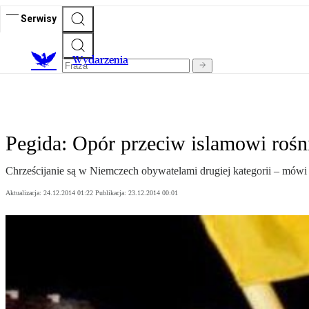
Serwisy
Wydarzenia
Pegida: Opór przeciw islamowi rośn
Chrześcijanie są w Niemczech obywatelami drugiej kategorii – mówi U
Aktualizacja:
24.12.2014 01:22
Publikacja:
23.12.2014 00:01