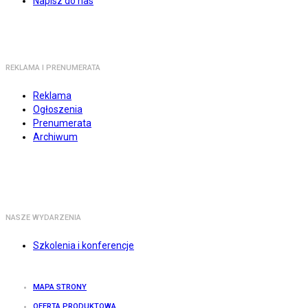
Napisz do nas
REKLAMA I PRENUMERATA
Reklama
Ogłoszenia
Prenumerata
Archiwum
NASZE WYDARZENIA
Szkolenia i konferencje
MAPA STRONY
OFERTA PRODUKTOWA