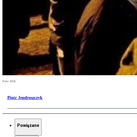
Foto: ROL
Piotr Jendroszczyk
Powiązane