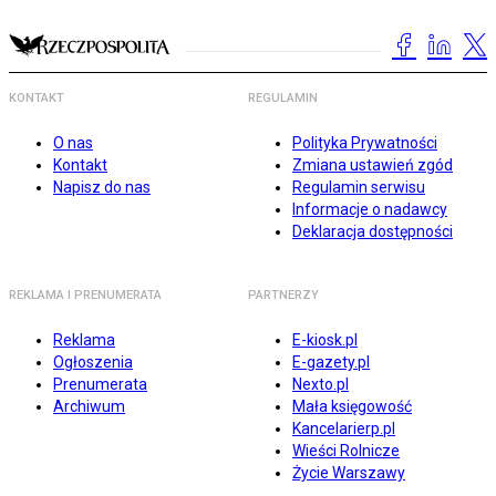
KONTAKT
REGULAMIN
O nas
Polityka Prywatności
Kontakt
Zmiana ustawień zgód
Napisz do nas
Regulamin serwisu
Informacje o nadawcy
Deklaracja dostępności
REKLAMA I PRENUMERATA
PARTNERZY
Reklama
E-kiosk.pl
Ogłoszenia
E-gazety.pl
Prenumerata
Nexto.pl
Archiwum
Mała księgowość
Kancelarierp.pl
Wieści Rolnicze
Życie Warszawy