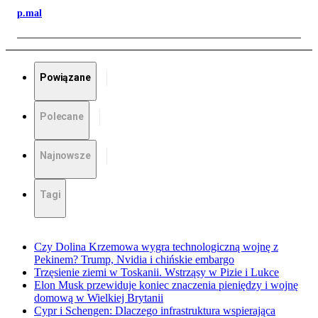
p.mal
Powiązane
Polecane
Najnowsze
Tagi
Czy Dolina Krzemowa wygra technologiczną wojnę z
Pekinem? Trump, Nvidia i chińskie embargo
Trzęsienie ziemi w Toskanii. Wstrząsy w Pizie i Lukce
Elon Musk przewiduje koniec znaczenia pieniędzy i wojnę
domową w Wielkiej Brytanii
Cypr i Schengen: Dlaczego infrastruktura wspierająca