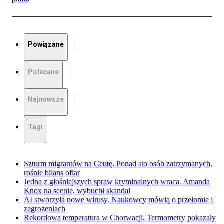
Powiązane
Polecane
Najnowsze
Tagi
Szturm migrantów na Ceutę. Ponad sto osób zatrzymanych,
rośnie bilans ofiar
Jedna z głośniejszych spraw kryminalnych wraca. Amanda
Knox na scenie, wybuchł skandal
AI stworzyła nowe wirusy. Naukowcy mówią o przełomie i
zagrożeniach
Rekordowa temperatura w Chorwacji. Termometry pokazały