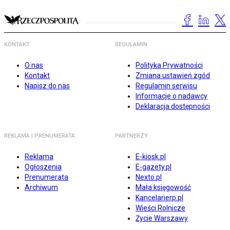
KONTAKT
REGULAMIN
O nas
Polityka Prywatności
Kontakt
Zmiana ustawień zgód
Napisz do nas
Regulamin serwisu
Informacje o nadawcy
Deklaracja dostępności
REKLAMA I PRENUMERATA
PARTNERZY
Reklama
E-kiosk.pl
Ogłoszenia
E-gazety.pl
Prenumerata
Nexto.pl
Archiwum
Mała księgowość
Kancelarierp.pl
Wieści Rolnicze
Życie Warszawy