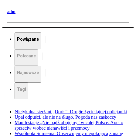
adm
Powiązane
Polecane
Najnowsze
Tagi
Nietykalna sierżant „Doris”. Drugie życie tajnej policjantki
Upał odpuści, ale nie na długo. Pogoda nas zaskoczy
Manifestacje „Nie bądź obojętny” w całej Polsce. Apel o
sprzeciw wobec nienawiści i przemocy
Wspólnota Sumienia: Obserwujemy niepokojącą zmianę