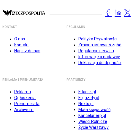
KONTAKT
REGULAMIN
O nas
Polityka Prywatności
Kontakt
Zmiana ustawień zgód
Napisz do nas
Regulamin serwisu
Informacje o nadawcy
Deklaracja dostępności
REKLAMA I PRENUMERATA
PARTNERZY
Reklama
E-kiosk.pl
Ogłoszenia
E-gazety.pl
Prenumerata
Nexto.pl
Archiwum
Mała księgowość
Kancelarierp.pl
Wieści Rolnicze
Życie Warszawy