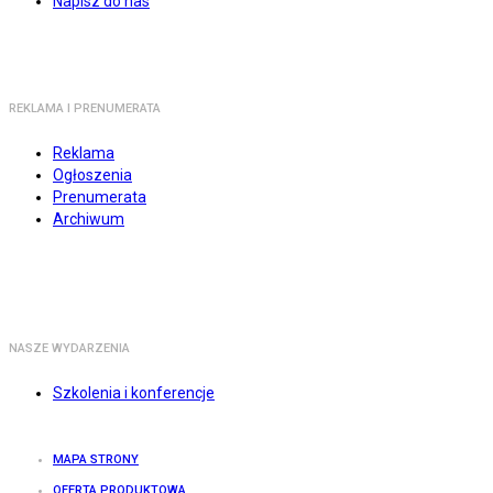
Napisz do nas
REKLAMA I PRENUMERATA
Reklama
Ogłoszenia
Prenumerata
Archiwum
NASZE WYDARZENIA
Szkolenia i konferencje
MAPA STRONY
OFERTA PRODUKTOWA