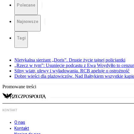
Polecane
Najnowsze
Tagi
Nietykalna sierżant „Doris”. Drugie życie tajnej policjantki
„Rzecz w tym”: Usunięcie podcastu z Ewą Woydyłło to cenzur
Silny wiatr, ulewy i wyładowania. RCB apeluje o ostrożność
Dobre wieści dla plażowiczów. Nad Bałtykiem wszystkie kąpie
Promowane treści
KONTAKT
O nas
Kontakt