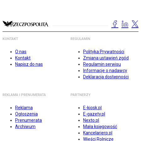
KONTAKT
REGULAMIN
O nas
Polityka Prywatności
Kontakt
Zmiana ustawień zgód
Napisz do nas
Regulamin serwisu
Informacje o nadawcy
Deklaracja dostępności
REKLAMA I PRENUMERATA
PARTNERZY
Reklama
E-kiosk.pl
Ogłoszenia
E-gazety.pl
Prenumerata
Nexto.pl
Archiwum
Mała księgowość
Kancelarierp.pl
Wieści Rolnicze