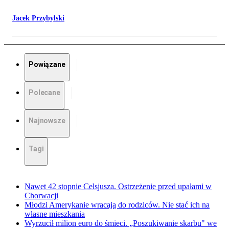
Jacek Przybylski
Powiązane
Polecane
Najnowsze
Tagi
Nawet 42 stopnie Celsjusza. Ostrzeżenie przed upałami w
Chorwacji
Młodzi Amerykanie wracają do rodziców. Nie stać ich na
własne mieszkania
Wyrzucił milion euro do śmieci. „Poszukiwanie skarbu" we