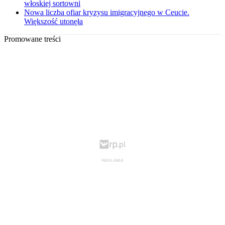
włoskiej sortowni
Nowa liczba ofiar kryzysu imigracyjnego w Ceucie.
Większość utonęła
Promowane treści