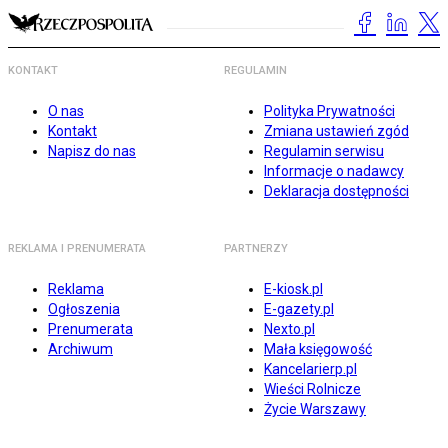
KONTAKT
REGULAMIN
O nas
Polityka Prywatności
Kontakt
Zmiana ustawień zgód
Napisz do nas
Regulamin serwisu
Informacje o nadawcy
Deklaracja dostępności
REKLAMA I PRENUMERATA
PARTNERZY
Reklama
E-kiosk.pl
Ogłoszenia
E-gazety.pl
Prenumerata
Nexto.pl
Archiwum
Mała księgowość
Kancelarierp.pl
Wieści Rolnicze
Życie Warszawy