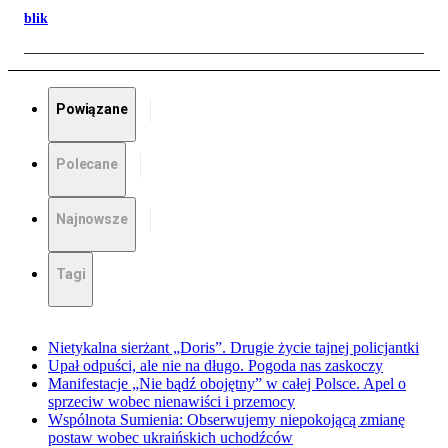
blik
Powiązane
Polecane
Najnowsze
Tagi
Nietykalna sierżant „Doris”. Drugie życie tajnej policjantki
Upał odpuści, ale nie na długo. Pogoda nas zaskoczy
Manifestacje „Nie bądź obojętny” w całej Polsce. Apel o
sprzeciw wobec nienawiści i przemocy
Wspólnota Sumienia: Obserwujemy niepokojącą zmianę
postaw wobec ukraińskich uchodźców