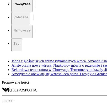
Powiązane
Polecane
Najnowsze
Tagi
Jedna z głośniejszych spraw kryminalnych wraca. Amanda Kno
AI stworzyła nowe wirusy. Naukowcy mówią o przełomie i za
Rekordowa temperatura w Chorwacji. Termometry pokazały 40 
Amerykanie obawiają się wzrostu cen paliw. I wojny o Grenla
Promowane treści
KONTAKT