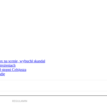
x na scenie, wybuchł skandal
grożeniach
stopni Celsjusza
ndię
REGULAMIN