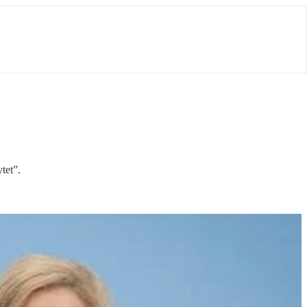
tet”.