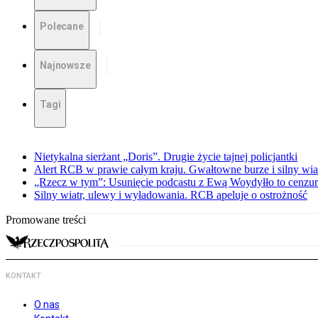
Polecane
Najnowsze
Tagi
Nietykalna sierżant „Doris”. Drugie życie tajnej policjantki
Alert RCB w prawie całym kraju. Gwałtowne burze i silny wia
„Rzecz w tym”: Usunięcie podcastu z Ewą Woydyłło to cenzur
Silny wiatr, ulewy i wyładowania. RCB apeluje o ostrożność
Promowane treści
KONTAKT
O nas