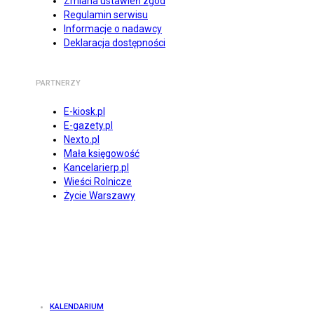
Zmiana ustawień zgód
Regulamin serwisu
Informacje o nadawcy
Deklaracja dostępności
PARTNERZY
E-kiosk.pl
E-gazety.pl
Nexto.pl
Mała księgowość
Kancelarierp.pl
Wieści Rolnicze
Życie Warszawy
KALENDARIUM