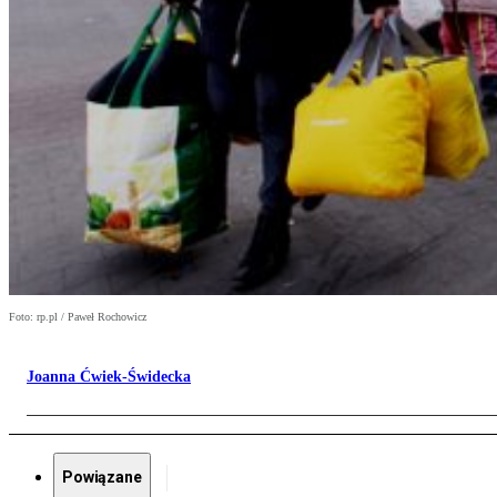
Foto: rp.pl / Paweł Rochowicz
Joanna Ćwiek-Świdecka
Powiązane