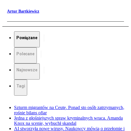
Artur Bartkiewicz
Powiązane
Polecane
Najnowsze
Tagi
Szturm migrantów na Ceutę. Ponad sto osób zatrzymanych,
rośnie bilans ofiar
Jedna z głośniejszych spraw kryminalnych wraca. Amanda
Knox na scenie, wybuchł skandal
AI stworzyła nowe wirusy. Naukowcy mówią o przełomie i