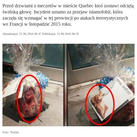
Przed drzwiami z meczetów w mieście Quebec ktoś zostawi odciętą
świńską głowę. Incydent uznano za przejaw islamofobii, która
zaczęła się wzmagać w tej prowincji po atakach terrorystycznych
we Francji w listopadzie 2015 roku.
Aktualizacja:
21.06.2016 06:47
Publikacja:
21.06.2016 06:35
Foto: Twitter