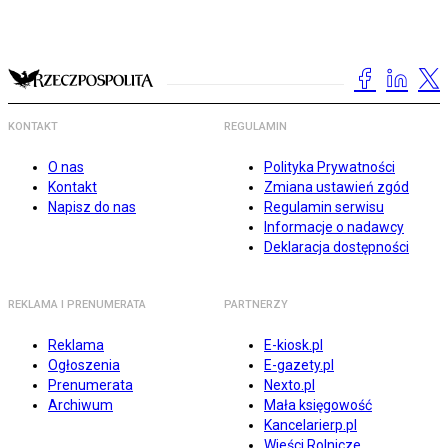
KONTAKT
REGULAMIN
O nas
Polityka Prywatności
Kontakt
Zmiana ustawień zgód
Napisz do nas
Regulamin serwisu
Informacje o nadawcy
Deklaracja dostępności
REKLAMA I PRENUMERATA
PARTNERZY
Reklama
E-kiosk.pl
Ogłoszenia
E-gazety.pl
Prenumerata
Nexto.pl
Archiwum
Mała księgowość
Kancelarierp.pl
Wieści Rolnicze