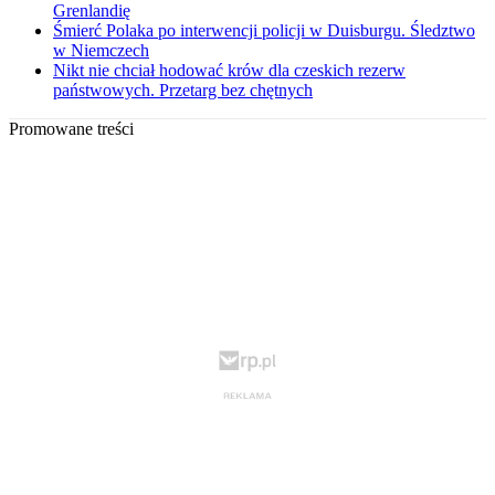
Grenlandię
Śmierć Polaka po interwencji policji w Duisburgu. Śledztwo
w Niemczech
Nikt nie chciał hodować krów dla czeskich rezerw
państwowych. Przetarg bez chętnych
Promowane treści