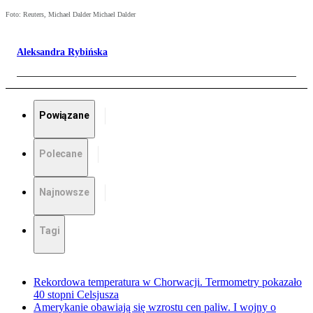
Foto: Reuters, Michael Dalder Michael Dalder
Aleksandra Rybińska
Powiązane
Polecane
Najnowsze
Tagi
Rekordowa temperatura w Chorwacji. Termometry pokazało
40 stopni Celsjusza
Amerykanie obawiają się wzrostu cen paliw. I wojny o