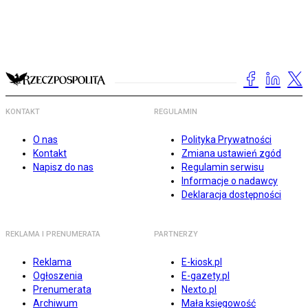
KONTAKT
REGULAMIN
O nas
Polityka Prywatności
Kontakt
Zmiana ustawień zgód
Napisz do nas
Regulamin serwisu
Informacje o nadawcy
Deklaracja dostępności
REKLAMA I PRENUMERATA
PARTNERZY
Reklama
E-kiosk.pl
Ogłoszenia
E-gazety.pl
Prenumerata
Nexto.pl
Archiwum
Mała księgowość