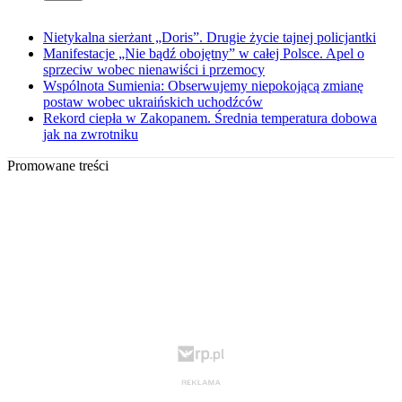
Nietykalna sierżant „Doris”. Drugie życie tajnej policjantki
Manifestacje „Nie bądź obojętny” w całej Polsce. Apel o
sprzeciw wobec nienawiści i przemocy
Wspólnota Sumienia: Obserwujemy niepokojącą zmianę
postaw wobec ukraińskich uchodźców
Rekord ciepła w Zakopanem. Średnia temperatura dobowa
jak na zwrotniku
Promowane treści