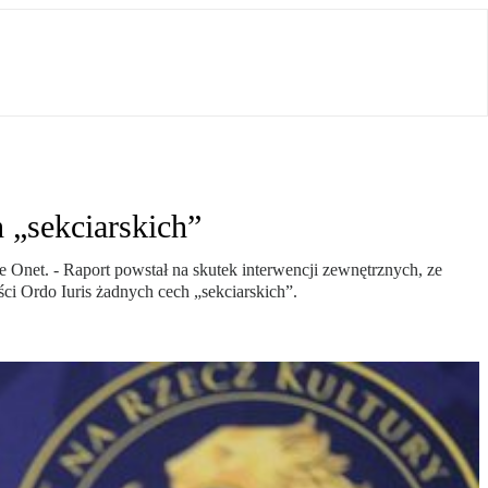
h „sekciarskich”
uje Onet. - Raport powstał na skutek interwencji zewnętrznych, ze
ci Ordo Iuris żadnych cech „sekciarskich”.