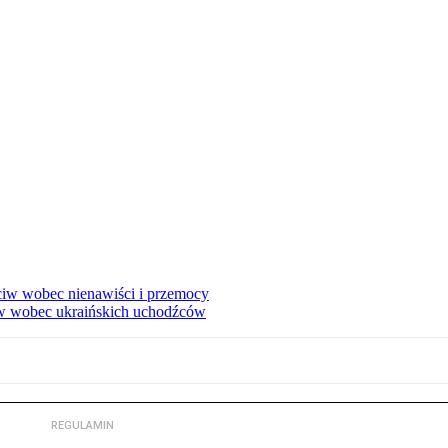
eciw wobec nienawiści i przemocy
w wobec ukraińskich uchodźców
REGULAMIN