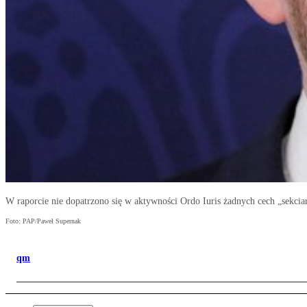
W raporcie nie dopatrzono się w aktywności Ordo Iuris żadnych cech „sekcia
Foto: PAP/Paweł Supernak
qm