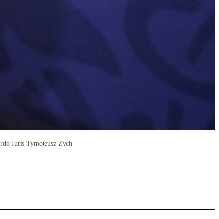
 Ordo Iuris Tymoteusz Zych