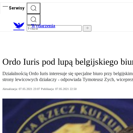
Serwisy
Wydarzenia
Ordo Iuris pod lupą belgijskiego biu
Działalnością Ordo Iuris interesuje się specjalne biuro przy belgijski
strony lewicowych działaczy - odpowiada Tymoteusz Zych, wiceprezes 
Aktualizacja:
07.05.2021 23:07
Publikacja:
07.05.2021 22:50