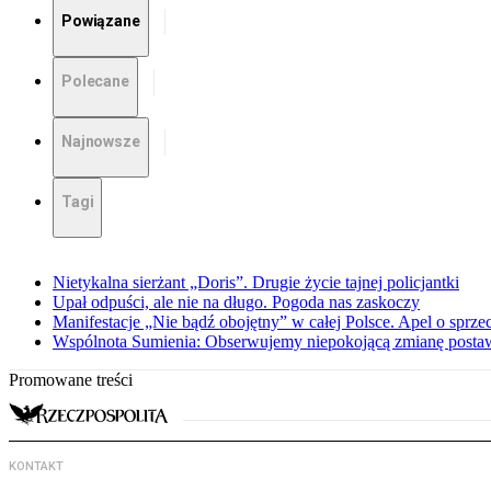
Powiązane
Polecane
Najnowsze
Tagi
Nietykalna sierżant „Doris”. Drugie życie tajnej policjantki
Upał odpuści, ale nie na długo. Pogoda nas zaskoczy
Manifestacje „Nie bądź obojętny” w całej Polsce. Apel o sprz
Wspólnota Sumienia: Obserwujemy niepokojącą zmianę posta
Promowane treści
KONTAKT