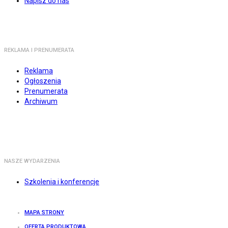
Napisz do nas
REKLAMA I PRENUMERATA
Reklama
Ogłoszenia
Prenumerata
Archiwum
NASZE WYDARZENIA
Szkolenia i konferencje
MAPA STRONY
OFERTA PRODUKTOWA