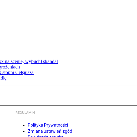
x na scenie, wybuchł skandal
grożeniach
stopni Celsjusza
ndię
REGULAMIN
Polityka Prywatności
Zmiana ustawień zgód