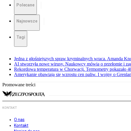
Polecane
Najnowsze
Tagi
Jedna z głośniejszych spraw kryminalnych wraca. Amanda Kno
AI stworzyła nowe wirusy. Naukowcy mówią o przełomie i za
Rekordowa temperatura w Chorwacji. Termometry pokazało 40 
Amerykanie obawiają się wzrostu cen paliw. I wojny o Grenla
Promowane treści
KONTAKT
O nas
Kontakt