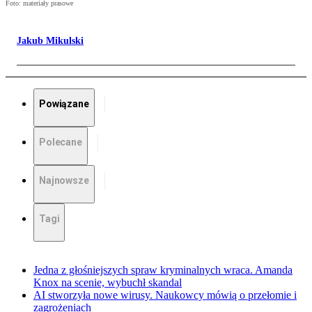
Foto: materiały prasowe
Jakub Mikulski
Powiązane
Polecane
Najnowsze
Tagi
Jedna z głośniejszych spraw kryminalnych wraca. Amanda
Knox na scenie, wybuchł skandal
AI stworzyła nowe wirusy. Naukowcy mówią o przełomie i
zagrożeniach