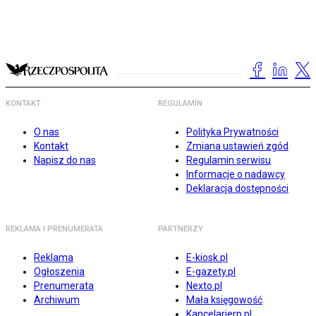
KONTAKT
REGULAMIN
O nas
Polityka Prywatności
Kontakt
Zmiana ustawień zgód
Napisz do nas
Regulamin serwisu
Informacje o nadawcy
Deklaracja dostępności
REKLAMA I PRENUMERATA
PARTNERZY
Reklama
E-kiosk.pl
Ogłoszenia
E-gazety.pl
Prenumerata
Nexto.pl
Archiwum
Mała księgowość
Kancelarierp.pl