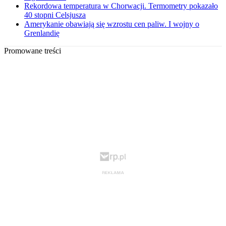
Rekordowa temperatura w Chorwacji. Termometry pokazało
40 stopni Celsjusza
Amerykanie obawiają się wzrostu cen paliw. I wojny o
Grenlandię
Promowane treści