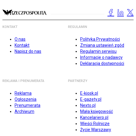
KONTAKT
REGULAMIN
O nas
Polityka Prywatności
Kontakt
Zmiana ustawień zgód
Napisz do nas
Regulamin serwisu
Informacje o nadawcy
Deklaracja dostępności
REKLAMA I PRENUMERATA
PARTNERZY
Reklama
E-kiosk.pl
Ogłoszenia
E-gazety.pl
Prenumerata
Nexto.pl
Archiwum
Mała księgowość
Kancelarierp.pl
Wieści Rolnicze
Życie Warszawy