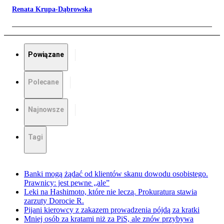
Renata Krupa-Dąbrowska
Powiązane
Polecane
Najnowsze
Tagi
Banki mogą żądać od klientów skanu dowodu osobistego.
Prawnicy: jest pewne „ale”
Leki na Hashimoto, które nie leczą. Prokuratura stawia
zarzuty Dorocie R.
Pijani kierowcy z zakazem prowadzenia pójdą za kratki
Mniej osób za kratami niż za PiS, ale znów przybywa