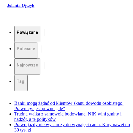
Jolanta Ojczyk
Powiązane
Polecane
Najnowsze
Tagi
Banki mogą żądać od klientów skanu dowodu osobistego.
Prawnicy: jest pewne „ale”
Trudna walka z samowolą budowlaną. NIK wini gminy i
nadzór, a te polityków
Prawo jazdy nie wystarczy do wynajęcia auta. Kary nawet do
30 tys. zł