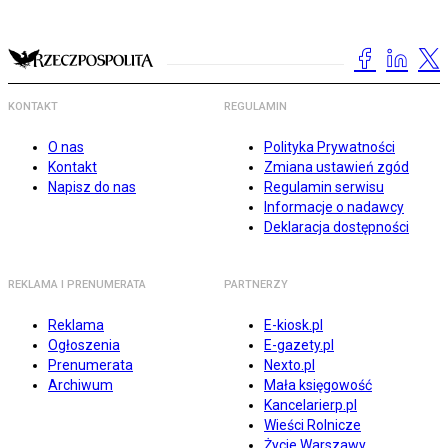
KONTAKT
REGULAMIN
O nas
Polityka Prywatności
Kontakt
Zmiana ustawień zgód
Napisz do nas
Regulamin serwisu
Informacje o nadawcy
Deklaracja dostępności
REKLAMA I PRENUMERATA
PARTNERZY
Reklama
E-kiosk.pl
Ogłoszenia
E-gazety.pl
Prenumerata
Nexto.pl
Archiwum
Mała księgowość
Kancelarierp.pl
Wieści Rolnicze
Życie Warszawy