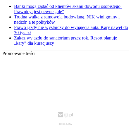
Banki mogą żądać od klientów skanu dowodu osobistego.
Prawnicy: jest pewne „ale”
Trudna walka z samowolą budowlaną. NIK wini gminy i
nadzór, a te polityków
Prawo jazdy nie wystarczy do wynajęcia auta. Kary nawet do
30 tys. zł
Zakaz wyjazdu do sanatorium przez rok. Resort planuje
„kary” dla kuracjuszy
Promowane treści