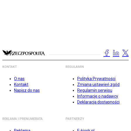
KONTAKT
REGULAMIN
O nas
Polityka Prywatności
Kontakt
Zmiana ustawień zgód
Napisz do nas
Regulamin serwisu
Informacje o nadawcy
Deklaracja dostępności
REKLAMA I PRENUMERATA
PARTNERZY
Reklama
E-kiosk.pl