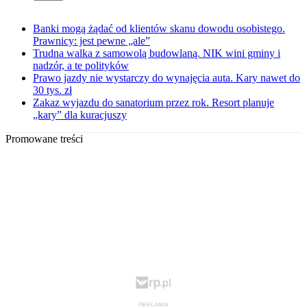
Banki mogą żądać od klientów skanu dowodu osobistego.
Prawnicy: jest pewne „ale”
Trudna walka z samowolą budowlaną. NIK wini gminy i
nadzór, a te polityków
Prawo jazdy nie wystarczy do wynajęcia auta. Kary nawet do
30 tys. zł
Zakaz wyjazdu do sanatorium przez rok. Resort planuje
„kary” dla kuracjuszy
Promowane treści