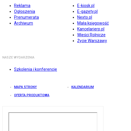
Reklama
E-kiosk.pl
Ogłoszenia
E-gazety.pl
Prenumerata
Nexto.pl
Archiwum
Mała księgowość
Kancelarierp.pl
Wieści Rolnicze
Życie Warszawy
NASZE WYDARZENIA
Szkolenia i konferencje
MAPA STRONY
KALENDARIUM
OFERTA PRODUKTOWA