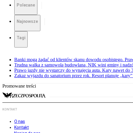
Polecane
Najnowsze
Tagi
Banki mogą żądać od klientów skanu dowodu osobistego. Praw
Trudna walka z samowolą budowlaną. NIK wini gminy i nadzór
Prawo jazdy nie wystarczy do wynajęcia auta. Kary nawet do 30
Zakaz wyjazdu do sanatorium przez rok. Resort planuje „kary”
Promowane treści
KONTAKT
O nas
Kontakt