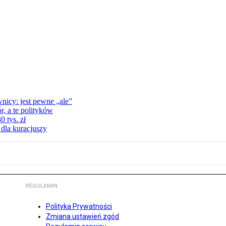
nicy: jest pewne „ale”
, a te polityków
 tys. zł
 dla kuracjuszy
REGULAMIN
Polityka Prywatności
Zmiana ustawień zgód