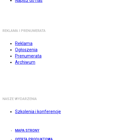
Napisz do nas
REKLAMA I PRENUMERATA
Reklama
Ogłoszenia
Prenumerata
Archiwum
NASZE WYDARZENIA
Szkolenia i konferencje
MAPA STRONY
OFERTA PRODUKTOWA