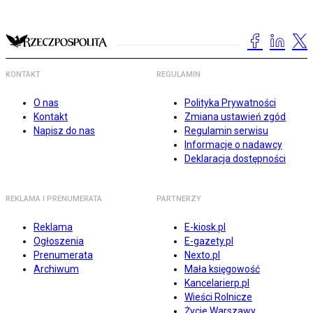
KONTAKT
REGULAMIN
O nas
Polityka Prywatności
Kontakt
Zmiana ustawień zgód
Napisz do nas
Regulamin serwisu
Informacje o nadawcy
Deklaracja dostępności
REKLAMA I PRENUMERATA
PARTNERZY
Reklama
E-kiosk.pl
Ogłoszenia
E-gazety.pl
Prenumerata
Nexto.pl
Archiwum
Mała księgowość
Kancelarierp.pl
Wieści Rolnicze
Życie Warszawy