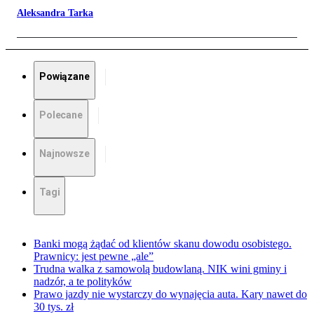
Aleksandra Tarka
Powiązane
Polecane
Najnowsze
Tagi
Banki mogą żądać od klientów skanu dowodu osobistego.
Prawnicy: jest pewne „ale”
Trudna walka z samowolą budowlaną. NIK wini gminy i
nadzór, a te polityków
Prawo jazdy nie wystarczy do wynajęcia auta. Kary nawet do
30 tys. zł