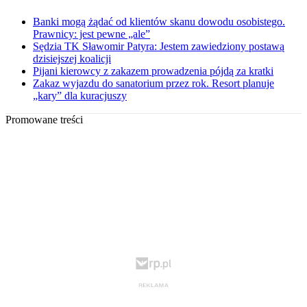
Banki mogą żądać od klientów skanu dowodu osobistego.
Prawnicy: jest pewne „ale”
Sędzia TK Sławomir Patyra: Jestem zawiedziony postawą
dzisiejszej koalicji
Pijani kierowcy z zakazem prowadzenia pójdą za kratki
Zakaz wyjazdu do sanatorium przez rok. Resort planuje
„kary” dla kuracjuszy
Promowane treści