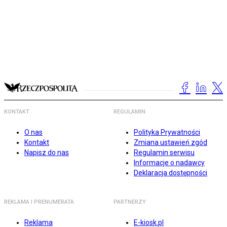
KONTAKT
REGULAMIN
O nas
Polityka Prywatności
Kontakt
Zmiana ustawień zgód
Napisz do nas
Regulamin serwisu
Informacje o nadawcy
Deklaracja dostępności
REKLAMA I PRENUMERATA
PARTNERZY
Reklama
E-kiosk.pl