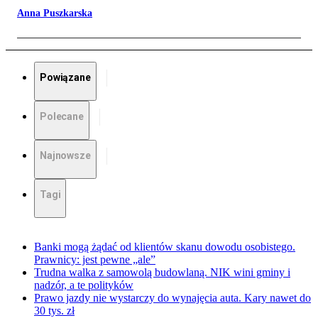
Anna Puszkarska
Powiązane
Polecane
Najnowsze
Tagi
Banki mogą żądać od klientów skanu dowodu osobistego.
Prawnicy: jest pewne „ale”
Trudna walka z samowolą budowlaną. NIK wini gminy i
nadzór, a te polityków
Prawo jazdy nie wystarczy do wynajęcia auta. Kary nawet do
30 tys. zł