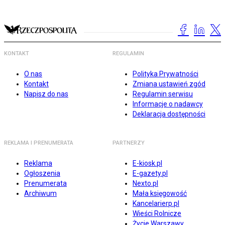
KONTAKT
REGULAMIN
O nas
Polityka Prywatności
Kontakt
Zmiana ustawień zgód
Napisz do nas
Regulamin serwisu
Informacje o nadawcy
Deklaracja dostępności
REKLAMA I PRENUMERATA
PARTNERZY
Reklama
E-kiosk.pl
Ogłoszenia
E-gazety.pl
Prenumerata
Nexto.pl
Archiwum
Mała księgowość
Kancelarierp.pl
Wieści Rolnicze
Życie Warszawy