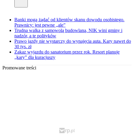
Banki mogą żądać od klientów skanu dowodu osobistego.
Prawnicy: jest pewne „ale”
Trudna walka z samowolą budowlaną. NIK wini gminy i
nadzór, a te polityków
Prawo jazdy nie wystarczy do wynajęcia auta. Kary nawet do
30 tys. zł
Zakaz wyjazdu do sanatorium przez rok. Resort planuje
„kary” dla kuracjuszy
Promowane treści