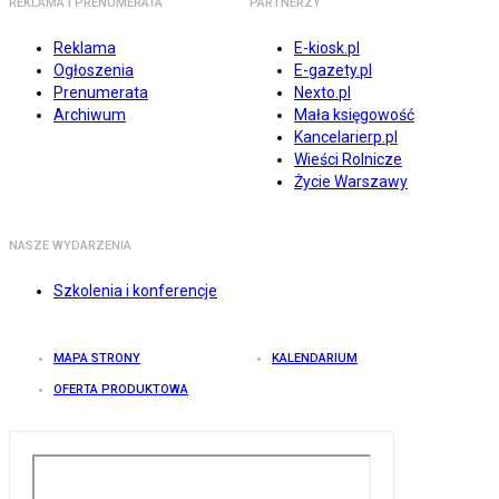
REKLAMA I PRENUMERATA
PARTNERZY
Reklama
E-kiosk.pl
Ogłoszenia
E-gazety.pl
Prenumerata
Nexto.pl
Archiwum
Mała księgowość
Kancelarierp.pl
Wieści Rolnicze
Życie Warszawy
NASZE WYDARZENIA
Szkolenia i konferencje
MAPA STRONY
KALENDARIUM
OFERTA PRODUKTOWA