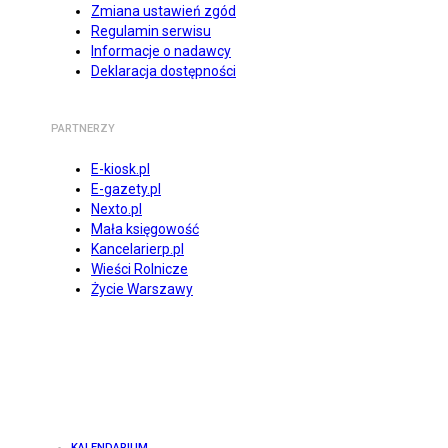
Zmiana ustawień zgód
Regulamin serwisu
Informacje o nadawcy
Deklaracja dostępności
PARTNERZY
E-kiosk.pl
E-gazety.pl
Nexto.pl
Mała księgowość
Kancelarierp.pl
Wieści Rolnicze
Życie Warszawy
KALENDARIUM