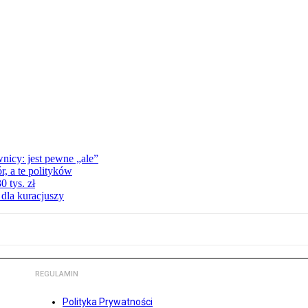
nicy: jest pewne „ale”
, a te polityków
 tys. zł
 dla kuracjuszy
REGULAMIN
Polityka Prywatności