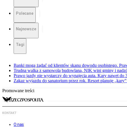
Polecane
Najnowsze
Tagi
Banki mogą żądać od klientów skanu dowodu osobistego. Praw
Trudna walka z samowolą budowlaną. NIK wini gminy i nadzór
Prawo jazdy nie wystarczy do wynajęcia auta. Kary nawet do 30
Zakaz wyjazdu do sanatorium przez rok. Resort planuje „kary”
Promowane treści
KONTAKT
O nas