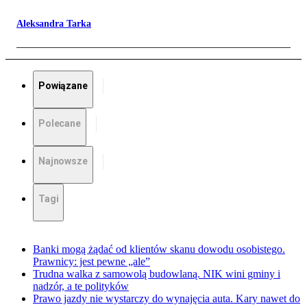
Aleksandra Tarka
Powiązane
Polecane
Najnowsze
Tagi
Banki mogą żądać od klientów skanu dowodu osobistego.
Prawnicy: jest pewne „ale”
Trudna walka z samowolą budowlaną. NIK wini gminy i
nadzór, a te polityków
Prawo jazdy nie wystarczy do wynajęcia auta. Kary nawet do