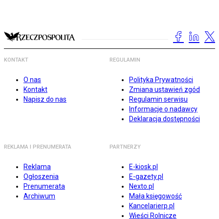
KONTAKT
REGULAMIN
O nas
Polityka Prywatności
Kontakt
Zmiana ustawień zgód
Napisz do nas
Regulamin serwisu
Informacje o nadawcy
Deklaracja dostępności
REKLAMA I PRENUMERATA
PARTNERZY
Reklama
E-kiosk.pl
Ogłoszenia
E-gazety.pl
Prenumerata
Nexto.pl
Archiwum
Mała księgowość
Kancelarierp.pl
Wieści Rolnicze