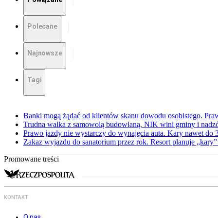
Polecane
Najnowsze
Tagi
Banki mogą żądać od klientów skanu dowodu osobistego. Praw
Trudna walka z samowolą budowlaną. NIK wini gminy i nadzór
Prawo jazdy nie wystarczy do wynajęcia auta. Kary nawet do 30
Zakaz wyjazdu do sanatorium przez rok. Resort planuje „kary”
Promowane treści
KONTAKT
O nas