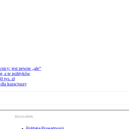
nicy: jest pewne „ale”
, a te polityków
 tys. zł
 dla kuracjuszy
REGULAMIN
Polityka Prywatności