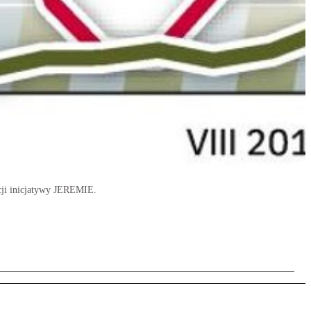
cji inicjatywy JEREMIE.