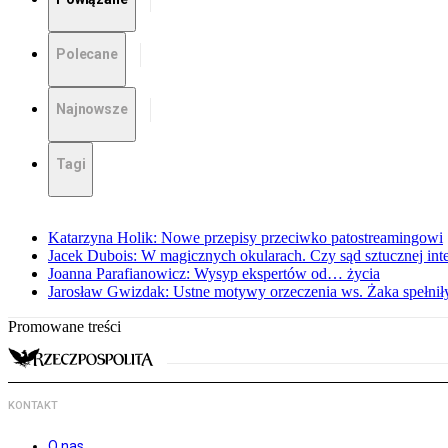
Polecane
Najnowsze
Tagi
Katarzyna Holik: Nowe przepisy przeciwko patostreamingowi
Jacek Dubois: W magicznych okularach. Czy sąd sztucznej intel
Joanna Parafianowicz: Wysyp ekspertów od… życia
Jarosław Gwizdak: Ustne motywy orzeczenia ws. Żaka spełnił
Promowane treści
KONTAKT
O nas