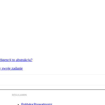
igencji to abstrakcja?
y swoje zadanie
REGULAMIN
Polityka Prywatności