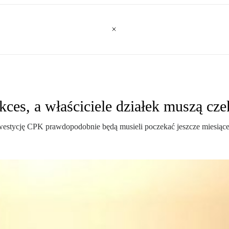
ces, a właściciele działek muszą cze
estycję CPK prawdopodobnie będą musieli poczekać jeszcze miesiące 