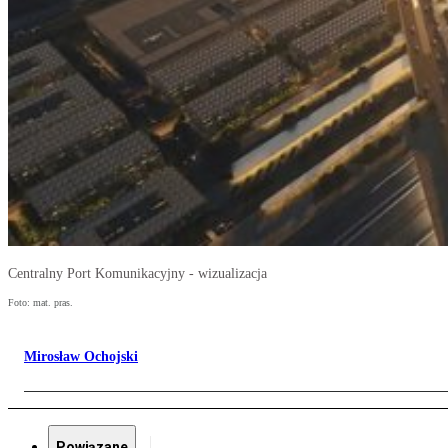
Centralny Port Komunikacyjny - wizualizacja
Foto: mat. pras.
Mirosław Ochojski
Powiązane