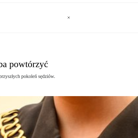
ba powtórzyć
 przyszłych pokoleń sędziów.