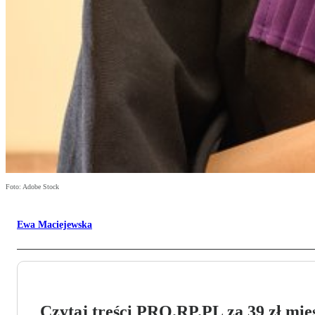
Foto: Adobe Stock
Ewa Maciejewska
Czytaj treści PRO.RP.PL za 39 zł mies