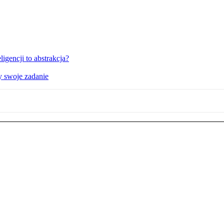
igencji to abstrakcja?
y swoje zadanie