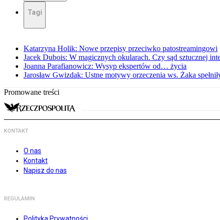
Tagi
Katarzyna Holik: Nowe przepisy przeciwko patostreamingowi
Jacek Dubois: W magicznych okularach. Czy sąd sztucznej intel
Joanna Parafianowicz: Wysyp ekspertów od… życia
Jarosław Gwizdak: Ustne motywy orzeczenia ws. Żaka spełnił
Promowane treści
KONTAKT
O nas
Kontakt
Napisz do nas
REGULAMIN
Polityka Prywatności